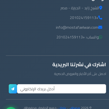
الشيخ زايد - الجيزة - مصر
+201024159113
info@mostafaelwan.com
واتساب: +201024159113
اشترك في نشرتنا البريدية
احصل على آخر الأخبار والعروض الحصرية
© 2026
مصطفى علوان
. جميع الحقوق محفوظة.