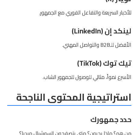
للأخبار السريعة والتفاعل الفوري مع الجمهور.
لينكد إن (LinkedIn)
الأفضل للـB2B والتواصل المهني.
تيك توك (TikTok)
الأسرع نمواً، مثالي للوصول للجمهور الشاب.
استراتيجية المحتوى الناجحة
حدد جمهورك
من هم؟ ماذا يحبون؟ متى يتصفحون السوشيال ميديا؟