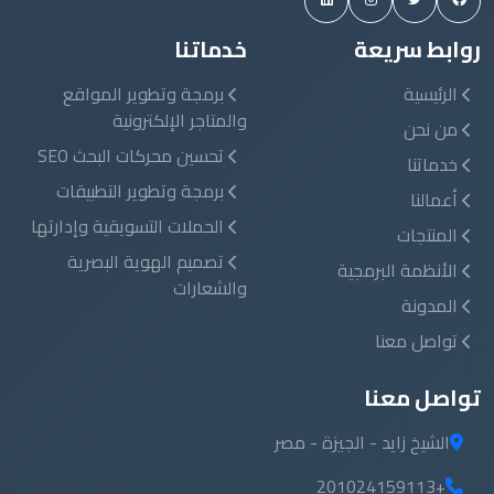
روابط سريعة
خدماتنا
الرئيسية
برمجة وتطوير المواقع
والمتاجر الإلكترونية
من نحن
تحسين محركات البحث SEO
خدماتنا
برمجة وتطوير التطبيقات
أعمالنا
الحملات التسويقية وإدارتها
المنتجات
تصميم الهوية البصرية
الأنظمة البرمجية
والشعارات
المدونة
تواصل معنا
تواصل معنا
الشيخ زايد - الجيزة - مصر
+201024159113