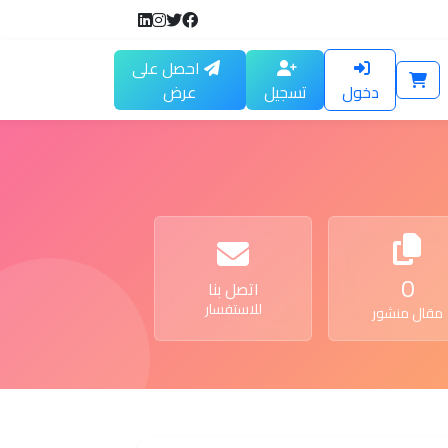
احصل على
دخول
تسجيل
عرض
0
اتصل بنا
للاستفسار
مقال منشور