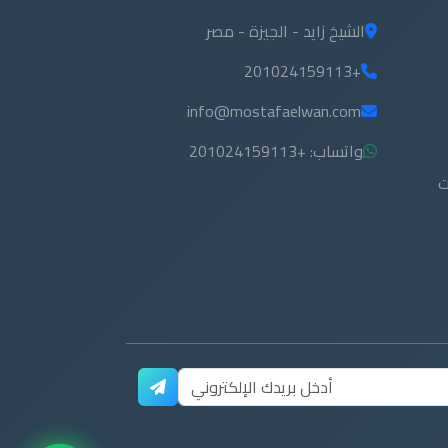
الشيخ زايد - الجيزة - مصر
+201024159113
info@mostafaelwan.com
واتساب: +201024159113
ت