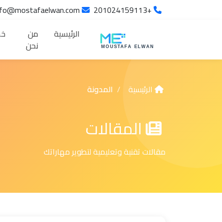
info@mostafaelwan.com
+201024159113
الرئيسية
من
خد
نحن
الرئيسية
المدونة
المقالات
مقالات تقنية وتعليمية لتطوير مهاراتك