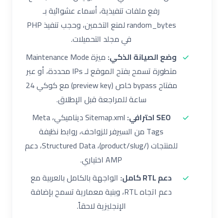
رفع ملفات تنفيذية، أسماء عشوائية بـ
random_bytes لمنع التخمين، وحجب تنفيذ PHP
في مجلد التحميلات.
وضع الصيانة الذكي:
ميزة Maintenance Mode
متطورة تسمح بفتح الموقع لـ IPs محددة، أو عبر
مفتاح bypass خاص (preview key) مع كوكي 24
ساعة للمراجعة قبل الإطلاق.
SEO احترافي:
Sitemap.xml ديناميكي، Meta
Tags من السيرفر للزواحف، روابط نظيفة
للمنتجات (/product/slug)، Structured Data، دعم
AMP اختياري.
دعم RTL كامل:
الواجهة بالكامل بالعربية مع
دعم اتجاه RTL، وبنية معمارية تسمح بإضافة
الإنجليزية لاحقاً.