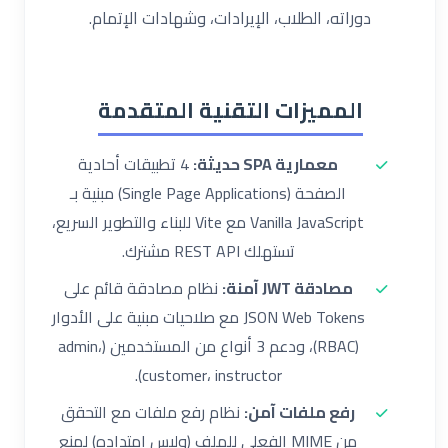
دوراته، الطلاب، الإيرادات، وشهادات الإتمام.
المميزات التقنية المتقدمة
معمارية SPA حديثة:
4 تطبيقات أحادية
الصفحة (Single Page Applications) مبنية بـ
Vanilla JavaScript مع Vite للبناء والتطوير السريع،
تستهلك REST API مشترك.
مصادقة JWT آمنة:
نظام مصادقة قائم على
JSON Web Tokens مع صلاحيات مبنية على الأدوار
(RBAC)، ودعم 3 أنواع من المستخدمين (admin،
customer، instructor).
رفع ملفات آمن:
نظام رفع ملفات مع التحقق
من MIME الفعلي للملف (وليس امتداده) لمنع