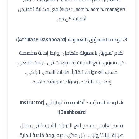
(super_admin، admin، manager) مع إمكانية تخصيص
أذونات كل دور.
3. لوحة المسوّق بالعمولة (Affiliate Dashboard):
نظام تسويق بالعمولة متكامل: روابط إحالة مخصصة
لكل مسوّق، تتبع النقرات والمبيعات في الوقت الفعلي،
حساب العمولات تلقائياً، طلبات السحب البنكي،
إحصائيات الأداء، ومواد تسويقية جاهزة.
4. لوحة المدرّب - أكاديمية تولزاتي (Instructor
Dashboard):
قسم تعليمي مدمج لبيع الدورات التدريبية في مجال
صيانة الإلكترونيات. كل مدرّب لديه لوحة خاصة لإدارة