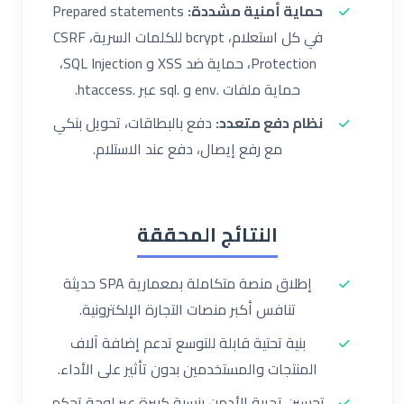
حماية أمنية مشددة:
Prepared statements
في كل استعلام، bcrypt للكلمات السرية، CSRF
Protection، حماية ضد XSS و SQL Injection،
حماية ملفات .env و .sql عبر .htaccess.
نظام دفع متعدد:
دفع بالبطاقات، تحويل بنكي
مع رفع إيصال، دفع عند الاستلام.
النتائج المحققة
إطلاق منصة متكاملة بمعمارية SPA حديثة
تنافس أكبر منصات التجارة الإلكترونية.
بنية تحتية قابلة للتوسع تدعم إضافة آلاف
المنتجات والمستخدمين بدون تأثير على الأداء.
تحسين تجربة الأدمن بنسبة كبيرة عبر لوحة تحكم