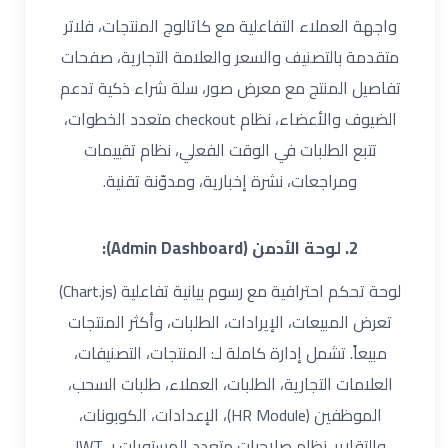
واجهة العملاء التفاعلية مع كاتالوج المنتجات، فلاتر
متقدمة بالتصنيف والسعر والعلامة التجارية، صفحات
تفاصيل المنتج مع معرض صور، سلة شراء ذكية تدعم
الضيوف والأعضاء، نظام checkout متعدد الخطوات،
تتبع الطلبات في الوقت الفعلي، نظام تقييمات
ومراجعات، نشرة إخبارية، ومدوّنة تقنية.
2. لوحة الأدمن (Admin Dashboard):
لوحة تحكم احترافية مع رسوم بيانية تفاعلية (Chart.js)
تعرض المبيعات، الإيرادات، الطلبات، وأكثر المنتجات
مبيعاً. تشمل إدارة كاملة لـ: المنتجات، التصنيفات،
العلامات التجارية، الطلبات، العملاء، طلبات السحب،
الموظفين (HR Module)، الإعدادات، الكوبونات،
والتقارير. نظام صلاحيات متعدد المستويات بـ JWT